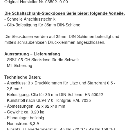
Original-Hersteller-Nr. 03502.-0-00
Die Schaltschrank-Steckdosen Serie bietet folgende Vorteile:
- Schnelle Anschlusstechnik
- Clip-Befestigung für 35mm DIN-Schiene
Die Steckdosen werden auf 35mm DIN-Schienen befestigt und
mittels schraubenlosen Druckklemmen angeschlossen.
Ausstattung = Lieferumfang
- 2BST-05-CH Steckdose für die Schweiz
- Mit Sicherung
Technische Daten:
- Anschluss: 3 x Druckklemmen für Litze und Starrdraht 0,5 -
2,5 mm²
- Befestigung: Clip für 35 mm DIN-Schiene, EN 50022
- Kunststoff nach UL94 V-0, lichtgrau RAL 7035
- Abmessungen: 92 x 62 x48 mm
- Gewicht: ca. 0,20 kg
- Einbaulage: beliebig
- Nennstrom: 6,3 A
- Einsatz- / Lagertemperatur: -45 bis +70 °C (-49 bis 158 °F)