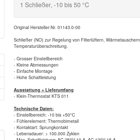
1 Schließer, -10 bis 50 °C
Original Hersteller-Nr. 01143.0-00
Schließer (NO) zur Regelung von Filterlüftern, Wärmetauscher
Temperaturüberschreitung.
- Grosser Einstellbereich
- Kleine Abmessungen
- Einfache Montage
- Hohe Schaltleistung
Ausstattung = Lieferumfang
- Klein-Thermostat KTS 011
Technische Daten:
- Einstellbereich: -10 bis +50°C
- Fühlerelement: Thermobimetall
- Kontaktart: Sprungkontakt
- Lebensdauer: > 100.000 Zyklen
n
- Max. Schaltleistung: AC 250V 10 A, AC 120V 15 A