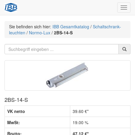
Navig
Sie befinden sich hier:
IBB Gesamtkatalog
/
Schaltschrank­
leuchten
/
Normo-Lux
/
2BS-14-S
2BS-14-S
VK netto
39.60 €*
MwSt:
19.00 %
Brutto:
47.12 €*