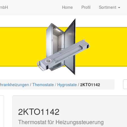
GmbH
Home
Profil
Sortiment
chrank­heizungen
/
Themostate / Hygrostate
/
2KTO1142
2KTO1142
Thermostat für Heizungssteuerung