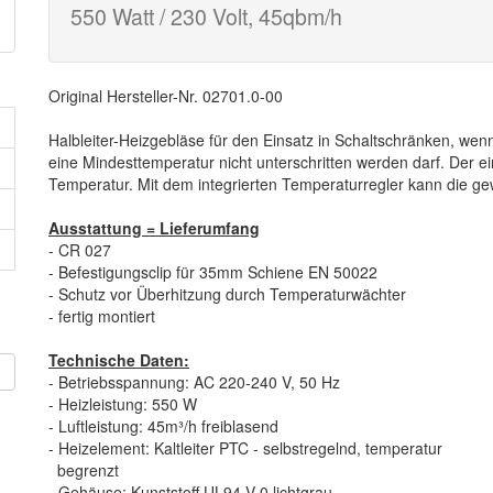
550 Watt / 230 Volt, 45qbm/h
Original Hersteller-Nr. 02701.0-00
Halbleiter-Heizgebläse für den Einsatz in Schaltschränken, we
eine Mindesttemperatur nicht unterschritten werden darf. Der ei
Temperatur. Mit dem integrierten Temperaturregler kann die ge
Ausstattung = Lieferumfang
- CR 027
- Befestigungsclip für 35mm Schiene EN 50022
- Schutz vor Überhitzung durch Temperaturwächter
- fertig montiert
Technische Daten:
n
- Betriebsspannung: AC 220-240 V, 50 Hz
- Heizleistung: 550 W
- Luftleistung: 45m³/h freiblasend
- Heizelement: Kaltleiter PTC - selbstregelnd, temperatur
begrenzt
- Gehäuse: Kunststoff UL94 V-0 lichtgrau