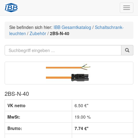
Navig
Sie befinden sich hier:
IBB Gesamtkatalog
/
Schaltschrank­
leuchten
/
Zubehör
/
2BS-N-40
2BS-N-40
VK netto
6.50 €*
MwSt:
19.00 %
Brutto:
7.74 €*