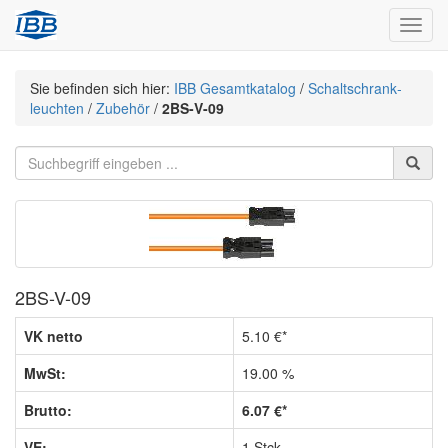
Navig
Sie befinden sich hier:
IBB Gesamtkatalog
/
Schaltschrank­
leuchten
/
Zubehör
/
2BS-V-09
2BS-V-09
VK netto
5.10 €*
MwSt:
19.00 %
Brutto:
6.07 €*
VE:
1 Stck