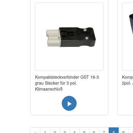
Kompaktsteckverbinder GST 18-3
Kompa
grau Stecker für 3 pol.
2pol.
Klimaanschluß
«
1
2
3
4
5
6
7
8
9