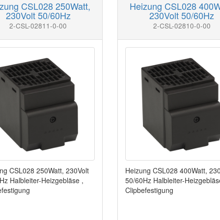
zung CSL028 250Watt,
Heizung CSL028 400W
230Volt 50/60Hz
230Volt 50/60Hz
2-CSL-02811-0-00
2-CSL-02810-0-00
ng CSL028 250Watt, 230Volt
Heizung CSL028 400Watt, 230
Hz Halbleiter-Heizgebläse ,
50/60Hz Halbleiter-Heizgebläs
efestigung
Clipbefestigung