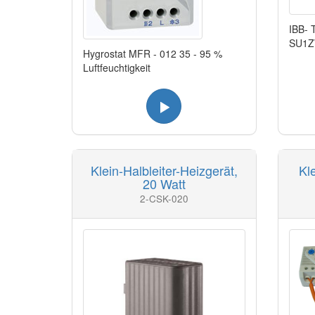
IBB- 
SU1ZW
Hygrostat MFR - 012 35 - 95 %
Luftfeuchtigkeit
Klein-Halbleiter-Heizgerät,
Kl
20 Watt
2-CSK-020