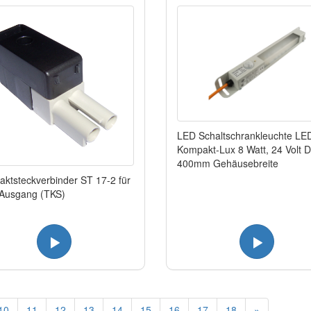
LED Schaltschrankleuchte LE
Kompakt-Lux 8 Watt, 24 Volt 
400mm Gehäusebreite
ktsteckverbinder ST 17-2 für
 Ausgang (TKS)
10
11
12
13
14
15
16
17
18
»