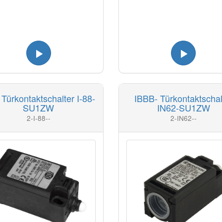
 Türkontaktschalter I-88-
IBBB- Türkontaktschal
SU1ZW
IN62-SU1ZW
2-I-88--
2-IN62--