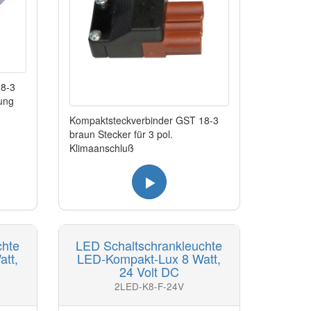
18-3
gung
Kompaktsteckverbinder GST 18-3
braun Stecker für 3 pol.
Klimaanschluß
chte
LED Schaltschrankleuchte
tt,
LED-Kompakt-Lux 8 Watt,
24 Volt DC
2LED-K8-F-24V